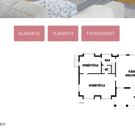
ALAKERTA
YLÄKERTA
TYÖHUONEET
en