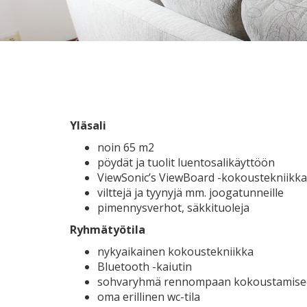
Yläsali
noin 65 m2
pöydät ja tuolit luentosalikäyttöön
ViewSonic’s ViewBoard -kokoustekniikka
vilttejä ja tyynyjä mm. joogatunneille
pimennysverhot, säkkituoleja
Ryhmätyötila
nykyaikainen kokoustekniikka
Bluetooth -kaiutin
sohvaryhmä rennompaan kokoustamise
oma erillinen wc-tila