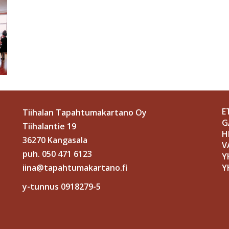
E
Tiihalan Tapahtumakartano Oy
G
Tiihalantie 19
H
36270 Kangasala
V
puh. 050 471 6123
Y
iina@tapahtumakartano.fi
Y
y-tunnus 0918279-5